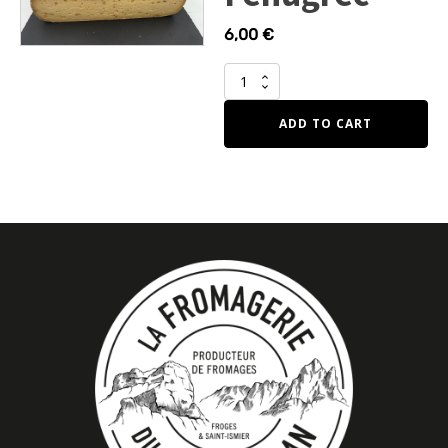
6,00
€
Raclette
Fénugrec
quantity
ADD TO CART